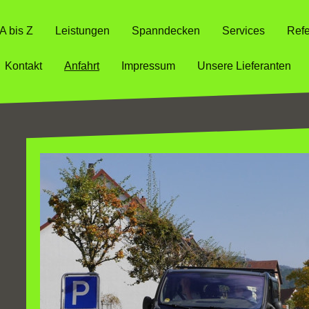
A bis Z
Leistungen
Spanndecken
Services
Ref
Kontakt
Anfahrt
Impressum
Unsere Lieferanten