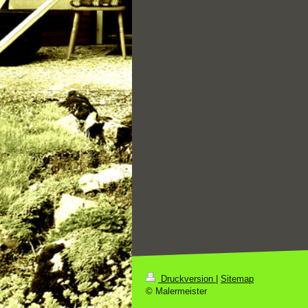
Druckversion
|
Sitemap
© Malermeister