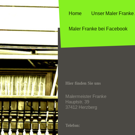
Home
Unser Maler Franke 
Maler Franke bei Facebook
Hier finden Sie uns
Malermeister Franke
Hauptstr. 39
37412
Herzberg
Telefon: