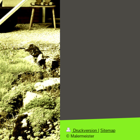
Druckversion
|
Sitemap
© Malermeister