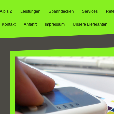
A bis Z
Leistungen
Spanndecken
Services
Ref
Kontakt
Anfahrt
Impressum
Unsere Lieferanten