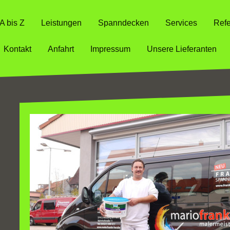
A bis Z
Leistungen
Spanndecken
Services
Ref
Kontakt
Anfahrt
Impressum
Unsere Lieferanten