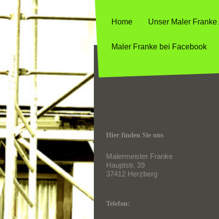
Home
Unser Maler Franke 
Maler Franke bei Facebook
Hier finden Sie uns
Malermeister Franke
Hauptstr. 39
37412
Herzberg
Telefon: