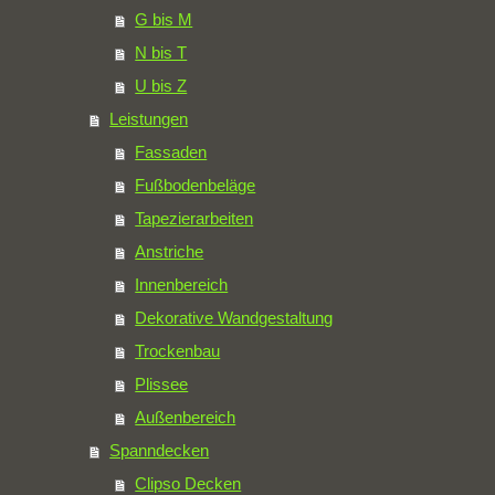
G bis M
N bis T
U bis Z
Leistungen
Fassaden
Fußbodenbeläge
Tapezierarbeiten
Anstriche
Innenbereich
Dekorative Wandgestaltung
Trockenbau
Plissee
Außenbereich
Spanndecken
Clipso Decken